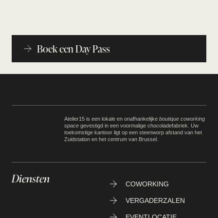
Boek een Day Pass
Atelier15 is een lokale en onafhankelijke
boutique coworking
space
gevestigd in een voormalige chocoladefabriek. Uw
toekomstige kantoor ligt op een steenworp afstand van het
Zuidstation en het centrum van Brussel.
Diensten
COWORKING
VERGADERZALEN
EVENTLOCATIE